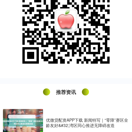
推荐资讯
优微贷配资APP下载 新闻特写｜“零障”赛区全
龄友好&#32;湾区同心推进无障碍改造