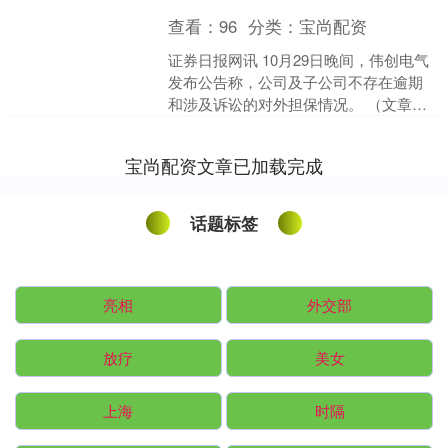
查看：
96
分类：
宝尚配资
证券日报网讯 10月29日晚间，伟创电气
发布公告称，公司及子公司不存在逾期
和涉及诉讼的对外担保情况。 （文章来
源：证券日报） 海量资讯、精准解读，
尽在新浪财经A....
宝尚配资文章已加载完成
话题标签
亮相
外交部
放疗
美女
上海
时隔