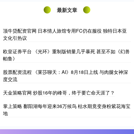
最新文章
顶牛贷配资官网 日本情人旅馆专用FC仍在服役 独特日本亚
文化引热议
欧皇证券平台 《光环》重制版销量几乎暴死 甚至不如《幻兽
帕鲁》
股票配资流程 《莱莎聊天：AI》8月18日上线 与肉腿女神深
度交流
天金策略官网 炒股16年的峰哥，终于要亡命天涯了？
掌上策略 鄱阳湖每年迎来36万候鸟 枯水期竟变身粉紫花海宝
地