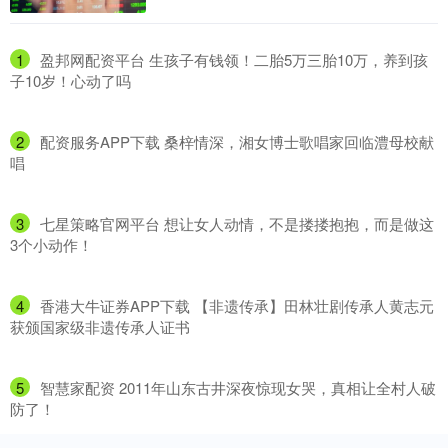
1
​盈邦网配资平台 生孩子有钱领！二胎5万三胎10万，养到孩
子10岁！心动了吗
2
​配资服务APP下载 桑梓情深，湘女博士歌唱家回临澧母校献
唱
3
​七星策略官网平台 想让女人动情，不是搂搂抱抱，而是做这
3个小动作！
4
​香港大牛证券APP下载 【非遗传承】田林壮剧传承人黄志元
获颁国家级非遗传承人证书
5
​智慧家配资 2011年山东古井深夜惊现女哭，真相让全村人破
防了！