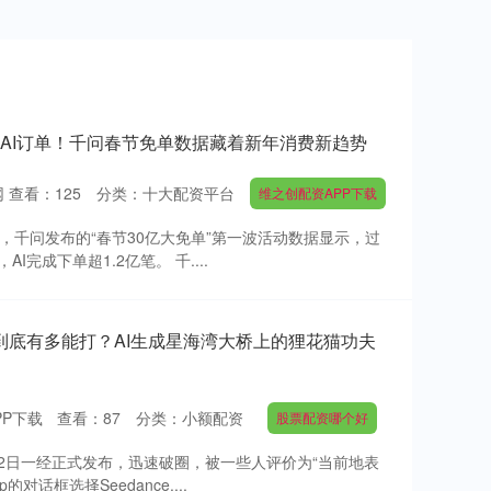
亿笔AI订单！千问春节免单数据藏着新年消费新趋势
网
查看：
125
分类：
十大配资平台
维之创配资APP下载
2日，千问发布的“春节30亿大免单”第一波活动数据显示，过
I完成下单超1.2亿笔。 千....
2.0到底有多能打？AI生成星海湾大桥上的狸花猫功夫
PP下载
查看：
87
分类：
小额配资
股票配资哪个好
，2月12日一经正式发布，迅速破圈，被一些人评价为“当前地表
话框选择Seedance....