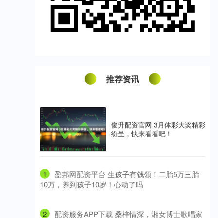
推荐资讯
俊升配资官网 3月体彩大奖精彩
纷呈，快来看看吧！
1
​盈邦网配资平台 生孩子有钱领！二胎5万三胎
10万，养到孩子10岁！心动了吗
2
​配资服务APP下载 桑梓情深，湘女博士歌唱家