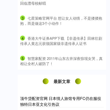
回临澧母校献唱
3
​七星策略官网平台 想让女人动情，不是搂搂抱
抱，而是做这3个小动作！
4
​香港大牛证券APP下载 【非遗传承】田林壮剧
传承人黄志元获颁国家级非遗传承人证书
5
​智慧家配资 2011年山东古井深夜惊现女哭，真
相让全村人破防了！
最新文章
顶牛贷配资官网 日本情人旅馆专用FC仍在服役
独特日本亚文化引热议