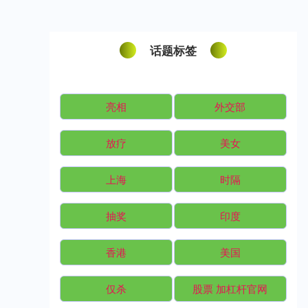
话题标签
亮相
外交部
放疗
美女
上海
时隔
抽奖
印度
香港
美国
仅杀
股票 加杠杆官网