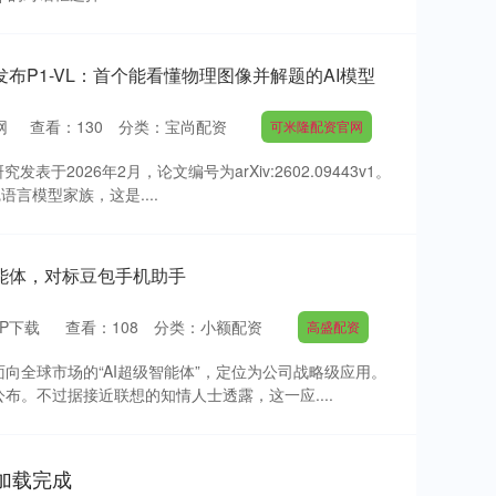
发布P1-VL：首个能看懂物理图像并解题的AI模型
网
查看：
130
分类：
宝尚配资
可米隆配资官网
于2026年2月，论文编号为arXiv:2602.09443v1。
语言模型家族，这是....
智能体，对标豆包手机助手
P下载
查看：
108
分类：
小额配资
高盛配资
面向全球市场的“AI超级智能体”，定位为公司战略级应用。
布。不过据接近联想的知情人士透露，这一应....
加载完成