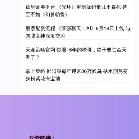
欧皇证券平台 《光环》重制版销量几乎暴死 甚
至不如《幻兽帕鲁》
股票配资流程 《莱莎聊天：AI》8月18日上线 与
肉腿女神深度交流
天金策略官网 炒股16年的峰哥，终于要亡命天
涯了？
掌上策略 鄱阳湖每年迎来36万候鸟 枯水期竟变
身粉紫花海宝地
友情链接：