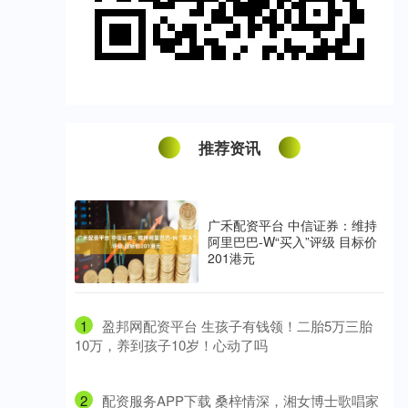
推荐资讯
广禾配资平台 中信证券：维持
阿里巴巴-W“买入”评级 目标价
201港元
1
​盈邦网配资平台 生孩子有钱领！二胎5万三胎
10万，养到孩子10岁！心动了吗
2
​配资服务APP下载 桑梓情深，湘女博士歌唱家