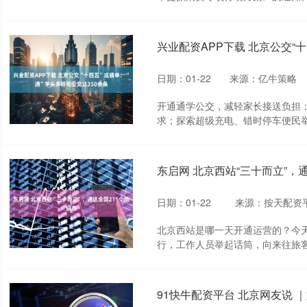
兴业配资APP下载 北京公交“十
日期：01-22
来源：亿牛策略
开通通学公交，减轻家长接送负担
求；探索超级充电、错时停车便民
务....
东启网 北京西站“三十而立”，
日期：01-22
来源：按天配资
北京西站是哪一天开通运营的？今
行，工作人员举起话筒，向来往旅客发问
91快牛配资平台 北京网友说 