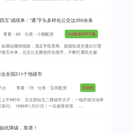
四五”成绩单：“通”字头多样化公交达350余条
查看：
69
分类：
小额配资
兴业配资APP下载
；拓展短频快线路，满足学医景商、接驳轨道交通出行需
举措五年来，北京公交聚焦民生细节，不断打通民生服
通达全国211个地级市
平台
查看：
78
分类：
宝尚配资
东启网
天上午9时许，北京西站北二楼候车大厅，一场庆祝活动举
。 1996年1月21日！一位旅客抢答。 ....
｜如此降碳，靠谱！