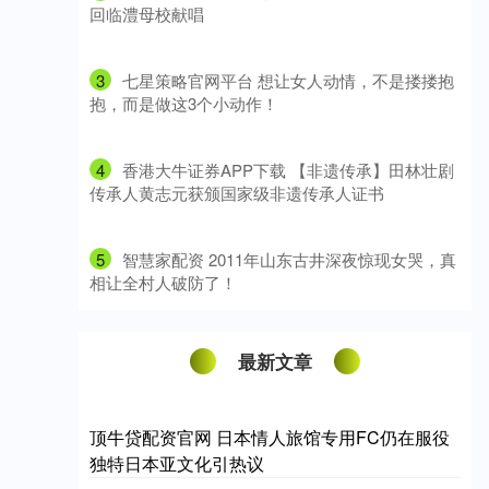
回临澧母校献唱
3
​七星策略官网平台 想让女人动情，不是搂搂抱
抱，而是做这3个小动作！
4
​香港大牛证券APP下载 【非遗传承】田林壮剧
传承人黄志元获颁国家级非遗传承人证书
5
​智慧家配资 2011年山东古井深夜惊现女哭，真
相让全村人破防了！
最新文章
顶牛贷配资官网 日本情人旅馆专用FC仍在服役
独特日本亚文化引热议