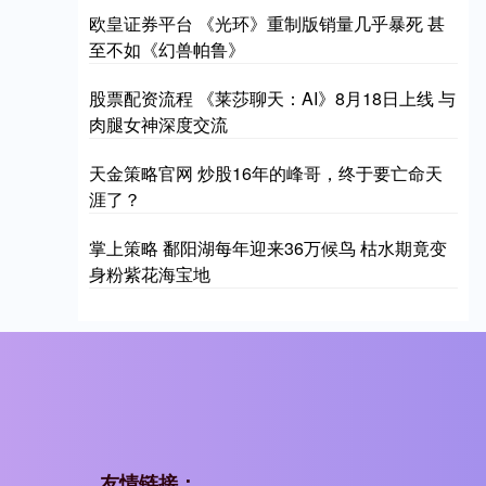
欧皇证券平台 《光环》重制版销量几乎暴死 甚
至不如《幻兽帕鲁》
股票配资流程 《莱莎聊天：AI》8月18日上线 与
肉腿女神深度交流
天金策略官网 炒股16年的峰哥，终于要亡命天
涯了？
掌上策略 鄱阳湖每年迎来36万候鸟 枯水期竟变
身粉紫花海宝地
友情链接：