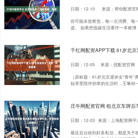
日期：12-10
来源：帮你配资官
你可能未曾察觉，每一次消费、每
迹。 如果把低碳生活看作一本账簿，
千红网配资APP下载 61岁北京
日期：12-05
来源：优配资官网
（原标题：61岁北京退休女“青年”
始享受陪伴孙辈的生活时，王琳却一心
庄牛网配资官网 租北京车牌后
日期：12-03
来源：上海配资网平
最近后台收到好多私信，都是关于