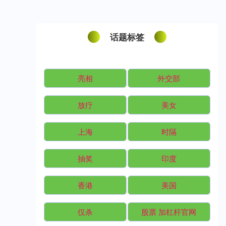
话题标签
亮相
外交部
放疗
美女
上海
时隔
抽奖
印度
香港
美国
仅杀
股票 加杠杆官网