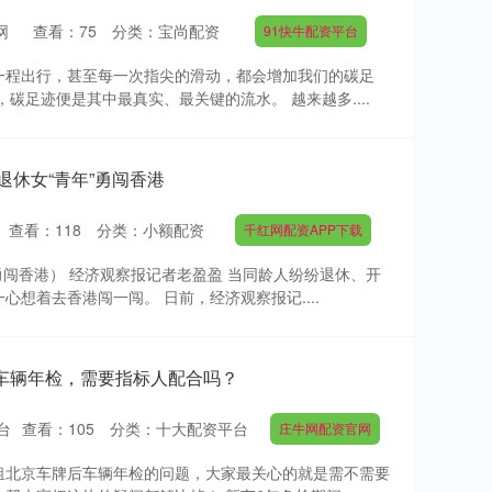
网
查看：
75
分类：
宝尚配资
91快牛配资平台
一程出行，甚至每一次指尖的滑动，都会增加我们的碳足
碳足迹便是其中最真实、最关键的流水。 越来越多....
退休女“青年”勇闯香港
查看：
118
分类：
小额配资
千红网配资APP下载
勇闯香港） 经济观察报记者老盈盈 当同龄人纷纷退休、开
想着去香港闯一闯。 日前，经济观察报记....
车辆年检，需要指标人配合吗？
台
查看：
105
分类：
十大配资平台
庄牛网配资官网
租北京车牌后车辆年检的问题，大家最关心的就是需不需要