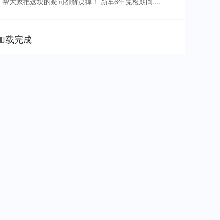
大家把这块的疑问都解决掉！ 新车6年免检期间....
加载完成