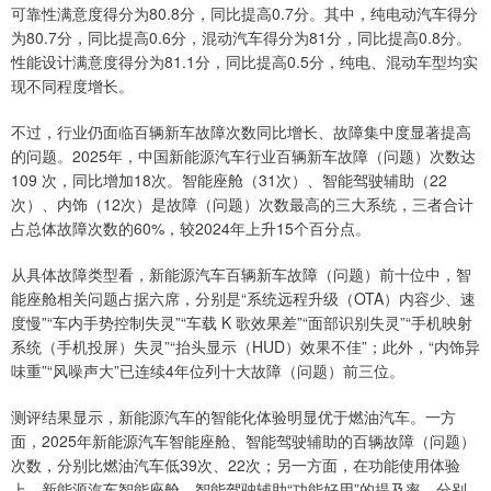
可靠性满意度得分为80.8分，同比提高0.7分。其中，纯电动汽车得分
为80.7分，同比提高0.6分，混动汽车得分为81分，同比提高0.8分。
性能设计满意度得分为81.1分，同比提高0.5分，纯电、混动车型均实
现不同程度增长。
不过，行业仍面临百辆新车故障次数同比增长、故障集中度显著提高
的问题。2025年，中国新能源汽车行业百辆新车故障（问题）次数达
109 次，同比增加18次。智能座舱（31次）、智能驾驶辅助（22
次）、内饰（12次）是故障（问题）次数最高的三大系统，三者合计
占总体故障次数的60%，较2024年上升15个百分点。
从具体故障类型看，新能源汽车百辆新车故障（问题）前十位中，智
能座舱相关问题占据六席，分别是“系统远程升级（OTA）内容少、速
度慢”“车内手势控制失灵”“车载 K 歌效果差”“面部识别失灵”“手机映射
系统（手机投屏）失灵”“抬头显示（HUD）效果不佳”；此外，“内饰异
味重”“风噪声大”已连续4年位列十大故障（问题）前三位。
测评结果显示，新能源汽车的智能化体验明显优于燃油汽车。一方
面，2025年新能源汽车智能座舱、智能驾驶辅助的百辆故障（问题）
次数，分别比燃油汽车低39次、22次；另一方面，在功能使用体验
上，新能源汽车智能座舱、智能驾驶辅助“功能好用”的提及率，分别