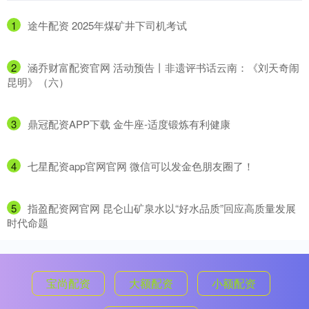
1
​途牛配资 2025年煤矿井下司机考试
2
​涵乔财富配资官网 活动预告丨非遗评书话云南：《刘天奇闹
昆明》（六）
3
​鼎冠配资APP下载 金牛座-适度锻炼有利健康
4
​七星配资app官网官网 微信可以发金色朋友圈了！
5
​指盈配资网官网 昆仑山矿泉水以“好水品质”回应高质量发展
时代命题
宝尚配资
大额配资
小额配资