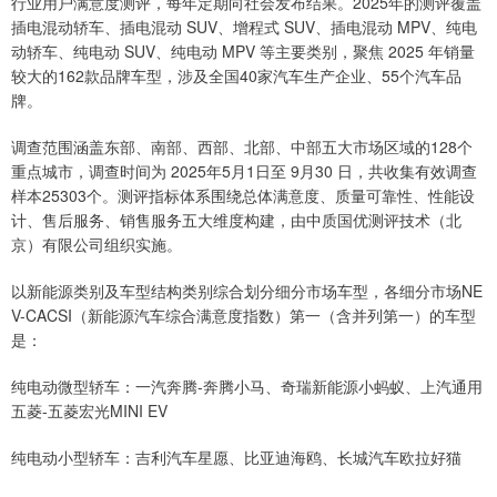
行业用户满意度测评，每年定期向社会发布结果。2025年的测评覆盖
插电混动轿车、插电混动 SUV、增程式 SUV、插电混动 MPV、纯电
动轿车、纯电动 SUV、纯电动 MPV 等主要类别，聚焦 2025 年销量
较大的162款品牌车型，涉及全国40家汽车生产企业、55个汽车品
牌。
调查范围涵盖东部、南部、西部、北部、中部五大市场区域的128个
重点城市，调查时间为 2025年5月1日至 9月30 日，共收集有效调查
样本25303个。测评指标体系围绕总体满意度、质量可靠性、性能设
计、售后服务、销售服务五大维度构建，由中质国优测评技术（北
京）有限公司组织实施。
以新能源类别及车型结构类别综合划分细分市场车型，各细分市场NE
V-CACSI（新能源汽车综合满意度指数）第一（含并列第一）的车型
是：
纯电动微型轿车：一汽奔腾-奔腾小马、奇瑞新能源小蚂蚁、上汽通用
五菱-五菱宏光MINI EV
纯电动小型轿车：吉利汽车星愿、比亚迪海鸥、长城汽车欧拉好猫