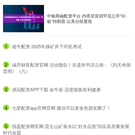
中银两融配资平台 内塔尼亚胡罕见公开“叫
板”特朗普 以美分歧显现
1
​途牛配资 2025年煤矿井下司机考试
2
​涵乔财富配资官网 活动预告丨非遗评书话云南：《刘天奇闹
昆明》（六）
3
​鼎冠配资APP下载 金牛座-适度锻炼有利健康
4
​七星配资app官网官网 微信可以发金色朋友圈了！
5
​指盈配资网官网 昆仑山矿泉水以“好水品质”回应高质量发展
时代命题