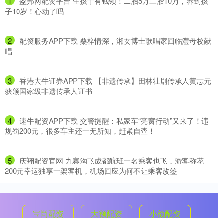
1
​盈邦网配资平台 生孩子有钱领！二胎5万三胎10万，养到孩
子10岁！心动了吗
2
​配资服务APP下载 桑梓情深，湘女博士歌唱家回临澧母校献
唱
3
​香港大牛证券APP下载 【非遗传承】田林壮剧传承人黄志元
获颁国家级非遗传承人证书
4
​速牛配资APP下载 交警提醒：私家车“亮窗行动”又来了！违
规罚200元，很多车主还一无所知，赶紧自查！
5
​庆翔配资官网 九寨沟飞成都航班一名乘客也飞，游客称花
200元幸运独享一架客机，机场回应为何不让乘客改签
宝尚配资
大额配资
小额配资