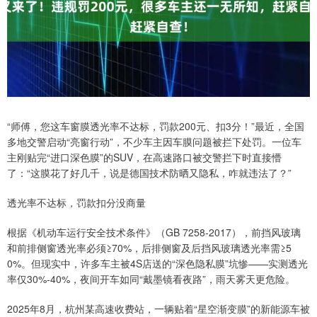
“师傅，您这车窗膜透光率不达标，罚款200元、扣3分！”最近，全国
多地交警启动“亮窗行动”，不少车主因车膜问题被拦下处罚。一位车
主刚贴完“进口深色膜”的SUV，在高速路口被交警拦下时直接懵
了：“这膜花了好几千，说是德国技术防晒又隐私，咋就违法了？”
透光率不达标，罚款扣分没商量
根据《机动车运行安全技术条件》（GB 7258-2017），前挡风玻璃
和前排侧窗透光率必须≥70%，后排侧窗及后挡风玻璃透光率需≥5
0%。但现实中，许多车主被4S店送的“深色隐私膜”坑惨——实测透光
率仅30%-40%，夜间开车如同“戴墨镜看夜路”，雨天雾天更危险。
2025年8月，杭州某高速收费站，一辆贴着“星空渐变膜”的新能源车被