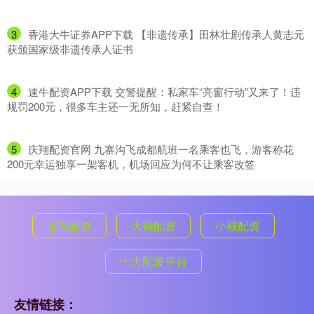
3
​香港大牛证券APP下载 【非遗传承】田林壮剧传承人黄志元
获颁国家级非遗传承人证书
4
​速牛配资APP下载 交警提醒：私家车“亮窗行动”又来了！违
规罚200元，很多车主还一无所知，赶紧自查！
5
​庆翔配资官网 九寨沟飞成都航班一名乘客也飞，游客称花
200元幸运独享一架客机，机场回应为何不让乘客改签
宝尚配资
大额配资
小额配资
十大配资平台
友情链接：