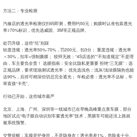
方法二：专业检测
汽修店的透光率检测仪扫码即测，费用约50元；购膜时认准包装透光
率≥70%标识，优先选威固、3M等正规品牌。
处罚升级，这些“坑”别踩
轻度违规：透光率50%-70%，罚200元、扣3分； 重度违规：透光率
＜30%，扣车+强制撕膜； 狡辩无效：“4S店送的”“不知道规定”不是理
由，车主要负全责！ 选膜指南：安全比隐私更重要 拒绝“三无膜”：选
正规品牌，要求现场测试透光率； 优先选浅色：浅灰/浅绿膜隔热也能
达90%，后排可稍深但切忌完全遮光； 年检必查：透光率不达标，年
审直接“卡壳”。
行动已开始，这些城市最严
北京、上海、广州、深圳等一线城市已在早晚高峰重点查车膜，部分
地区试点“电子眼自动识别车窗透光率”技术，黑膜车可能还没上路就
被系统预警。
交警提醒：车膜是护身符，不是隐身衣！透光率差1%，危险多十分。