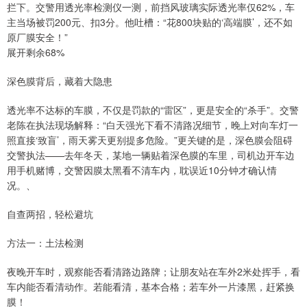
拦下。交警用透光率检测仪一测，前挡风玻璃实际透光率仅62%，车
主当场被罚200元、扣3分。他吐槽：“花800块贴的‘高端膜’，还不如
原厂膜安全！”
展开剩余68%
深色膜背后，藏着大隐患
透光率不达标的车膜，不仅是罚款的“雷区”，更是安全的“杀手”。交警
老陈在执法现场解释：“白天强光下看不清路况细节，晚上对向车灯一
照直接‘致盲’，雨天雾天更别提多危险。”更关键的是，深色膜会阻碍
交警执法——去年冬天，某地一辆贴着深色膜的车里，司机边开车边
用手机赌博，交警因膜太黑看不清车内，耽误近10分钟才确认情
况。、
自查两招，轻松避坑
方法一：土法检测
夜晚开车时，观察能否看清路边路牌；让朋友站在车外2米处挥手，看
车内能否看清动作。若能看清，基本合格；若车外一片漆黑，赶紧换
膜！