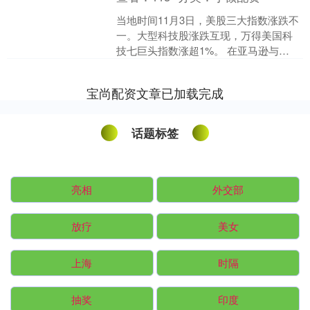
当地时间11月3日，美股三大指数涨跌不
一。大型科技股涨跌互现，万得美国科
技七巨头指数涨超1%。 在亚马逊与
OpenAI巨额算力协议刺激下，AI交易持
续火爆，推动....
宝尚配资文章已加载完成
话题标签
亮相
外交部
放疗
美女
上海
时隔
抽奖
印度