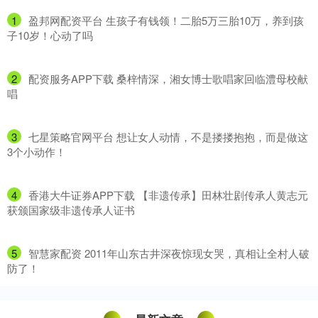
1
​盈邦网配资平台 生孩子有钱领！二胎5万三胎10万，养到孩
子10岁！心动了吗
2
​配资服务APP下载 桑梓情深，湘女博士歌唱家回临澧母校献
唱
3
​七星策略官网平台 想让女人动情，不是搂搂抱抱，而是做这
3个小动作！
4
​香港大牛证券APP下载 【非遗传承】田林壮剧传承人黄志元
获颁国家级非遗传承人证书
5
​智慧家配资 2011年山东古井深夜惊现女哭，真相让全村人破
防了！