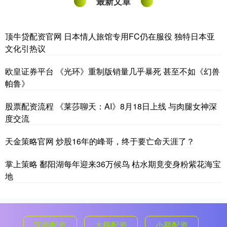
最新文章
顶牛贷配资官网 日本情人旅馆专用FC仍在服役 独特日本亚
文化引热议
欧皇证券平台 《光环》重制版销量几乎暴死 甚至不如《幻兽
帕鲁》
股票配资流程 《莱莎聊天：AI》8月18日上线 与肉腿女神深
度交流
天金策略官网 炒股16年的峰哥，终于要亡命天涯了？
掌上策略 鄱阳湖每年迎来36万候鸟 枯水期竟变身粉紫花海宝
地
宝尚配资
大额配资
小额配资