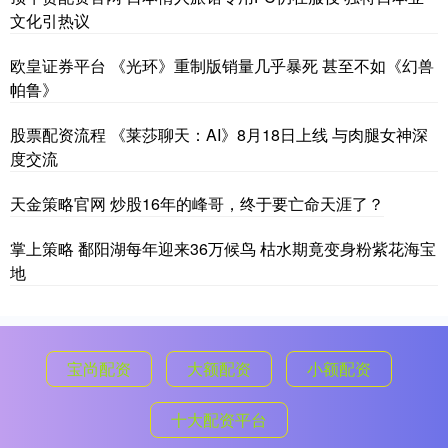
文化引热议
欧皇证券平台 《光环》重制版销量几乎暴死 甚至不如《幻兽
帕鲁》
股票配资流程 《莱莎聊天：AI》8月18日上线 与肉腿女神深
度交流
天金策略官网 炒股16年的峰哥，终于要亡命天涯了？
掌上策略 鄱阳湖每年迎来36万候鸟 枯水期竟变身粉紫花海宝
地
宝尚配资
大额配资
小额配资
十大配资平台