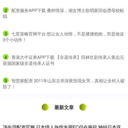
2
​配资服务APP下载 桑梓情深，湘女博士歌唱家回临澧母校献
唱
3
​七星策略官网平台 想让女人动情，不是搂搂抱抱，而是做这
3个小动作！
4
​香港大牛证券APP下载 【非遗传承】田林壮剧传承人黄志元
获颁国家级非遗传承人证书
5
​智慧家配资 2011年山东古井深夜惊现女哭，真相让全村人破
防了！
最新文章
顶牛贷配资官网 日本情人旅馆专用FC仍在服役 独特日本亚